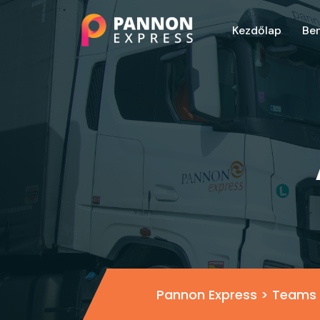
Kezdőlap
Be
Pannon Express
>
Teams