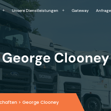
Unsere Dienstleistungen
Gateway
Anfrage
George Clooney
chaften
>
George Clooney